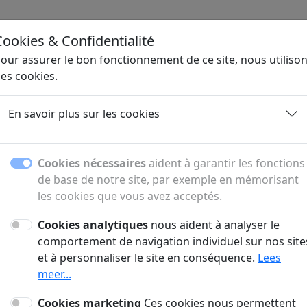
Cookies & Confidentialité
Ho
our assurer le bon fonctionnement de ce site, nous utiliso
es cookies.
En savoir plus sur les cookies
Sous-pages
Cookies nécessaires
aident à garantir les fonctions
de base de notre site, par exemple en mémorisant
Découvrez toutes les sous-pages et rubriques.
les cookies que vous avez acceptés.
Cookies analytiques
nous aident à analyser le
comportement de navigation individuel sur nos site
et à personnaliser le site en conséquence.
Lees
W
meer...
tparken
Webhosting
Cookies marketing
Ces cookies nous permettent