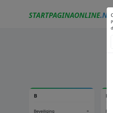
STARTPAGINAONLINE
.NL
P
d
B
P
Beveiliging
Pre