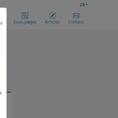
me
Sous-pages
Articles
Contact
ns
s