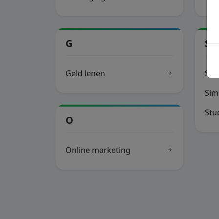
G
S
Geld lenen
Seo
Sim
Stu
O
Online marketing