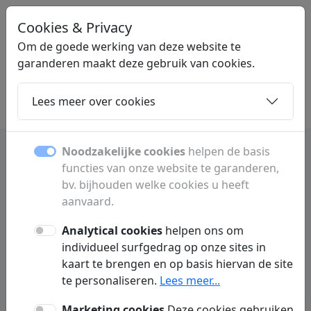
Cookies & Privacy
STARTPAGINAONLINE
.NL
Om de goede werking van deze website te
garanderen maakt deze gebruik van cookies.
Lees meer over cookies
Home
Dochters
Artikelen
Contact
Noodzakelijke cookies
helpen de basis
functies van onze website te garanderen,
bv. bijhouden welke cookies u heeft
Dochterpagina's
aanvaard.
Ontdek alle subpagina's en rubrieken.
Analytical cookies
helpen ons om
individueel surfgedrag op onze sites in
kaart te brengen en op basis hiervan de site
te personaliseren.
Lees meer...
B
Marketing cookies
Deze cookies gebruiken